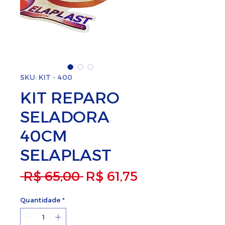
SKU: KIT - 400
KIT REPARO
SELADORA
40CM
SELAPLAST
Preço normal
Preço promoc
 R$ 65,00 
R$ 61,75
Quantidade
*