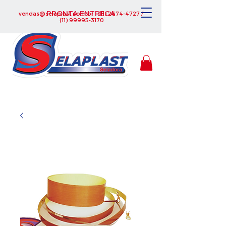
PRONTA ENTREGA
vendas@selaplast.com.br
-
(11) 2674-4727
/
(11) 99995-3170