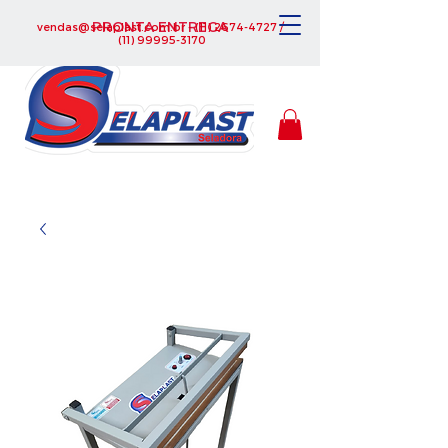
PRONTA ENTREGA
vendas@selaplast.com.br
-
(11) 2674-4727
/
(11) 99995-3170