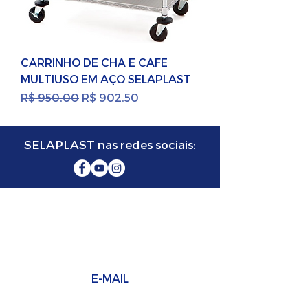
CARRINHO DE CHA E CAFE
MULTIUSO EM AÇO SELAPLAST
Preço normal
Preço promocional
R$ 950,00
R$ 902,50
SELAPLAST nas redes sociais:
SELAPLAST SELADORA
FABRICANTE DE MÁQUINAS SELADORAS
E-MAIL
Vendas:
vendas2@selaplast.com.br