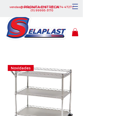
PRONTA ENTREGA
vendas@selaplast.com.br
-
(11) 2674-4727
/
(11) 99995-3170
Novidades