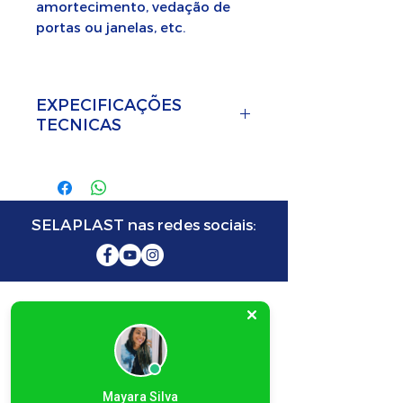
amortecimento, vedação de
portas ou janelas, etc.
EXPECIFICAÇÕES
TECNICAS
Borracha de Silicone
preto
Borracha esponjosa preta
SELAPLAST nas redes sociais:
50CM
SELAPLAST SELADORA
FABRICANTE DE MÁQUINAS SELADORAS
Mayara Silva
E-MAIL