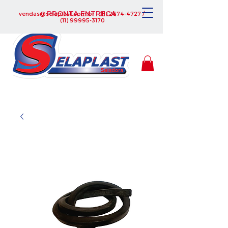
PRONTA ENTREGA
vendas@selaplast.com.br
-
(11) 2674-4727
/
(11) 99995-3170