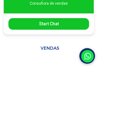
Consultora de vendas
Vendas:
vendas2@selaplast.com.br
vendas@selaplast.com.br
Start Chat
Compras / NFs
financeiro@selaplast.com.br
VENDAS
(11) 2674-4727 / (11) 2674-0890
MANUTENÇÃO / REPOSIÇÃO
(11) 2674-3116
/
(11) 95654-9024
Rua Tuiuti, 3041
Bairro Tatuapé, São Paulo - SP
CEP -
03307-005
, Brasil
Políticas de Privacidade e Termos de
Uso
FAÇA SEU ORÇAMENTO