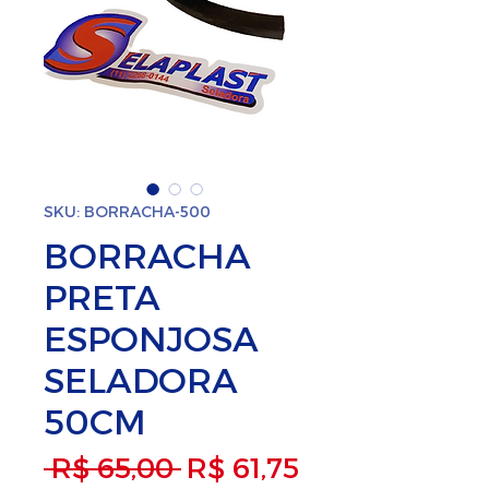
SKU: BORRACHA-500
BORRACHA
PRETA
ESPONJOSA
SELADORA
50CM
Preço normal
Preço promoc
 R$ 65,00 
R$ 61,75