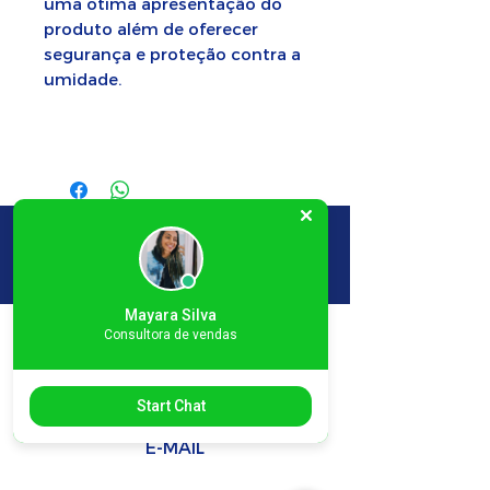
uma ótima apresentação do
produto além de oferecer
segurança e proteção contra a
umidade.
SELAPLAST nas redes sociais:
Mayara Silva
Consultora de vendas
SELAPLAST SELADORA
FABRICANTE DE MÁQUINAS SELADORAS
Start Chat
E-MAIL
Vendas:
vendas2@selaplast.com.br