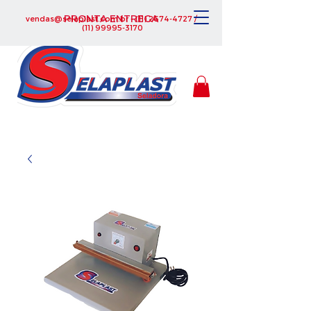
PRONTA ENTREGA
vendas@selaplast.com.br
-
(11) 2674-4727
/
(11) 99995-3170