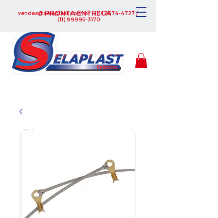
PRONTA ENTREGA
vendas@selaplast.com.br
-
(11) 2674-4727
/
(11) 99995-3170