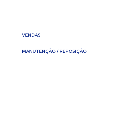
Compras / NFs
financeiro@selaplast.com.br
VENDAS
(11) 2674-4727 / (11) 2674-0890
MANUTENÇÃO / REPOSIÇÃO
(11) 2674-3116
/
(11) 95654-9024
Rua Tuiuti, 3041
Bairro Tatuapé, São Paulo - SP
CEP - 03307-005, Brasil
Políticas de Privacidade e Termos de
Uso