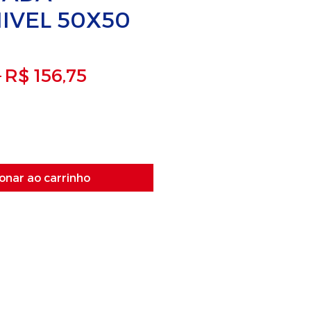
IVEL 50X50
Preço normal
Preço promocional
 
R$ 156,75
onar ao carrinho