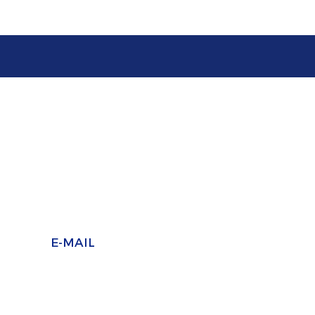
SELAPLAST SELADORA
FABRICANTE DE MÁQUINAS SELADORAS
E-MAIL
Vendas:
vendas2@selaplast.com.br
vendas@selaplast.com.br