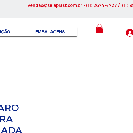
vendas@selaplast.com.br
- (11) 2674-4727 / (11) 
SIÇÃO
EMBALAGENS
PARO
RA
GADA