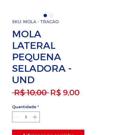
SKU: MOLA - TRACAO
MOLA
LATERAL
PEQUENA
SELADORA -
UND
Preço normal
Preço promoc
 R$ 10,00 
R$ 9,00
Quantidade
*