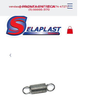
PRONTA ENTREGA
vendas@selaplast.com.br
-
(11) 2674-4727
/
(11) 99995-3170