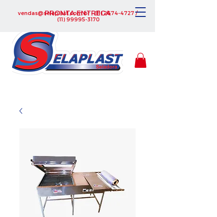
PRONTA ENTREGA
vendas@selaplast.com.br
-
(11) 2674-4727
/
(11) 99995-3170