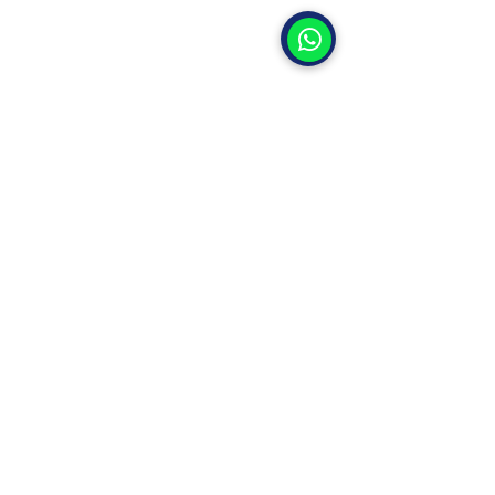
Vendas:
vendas2@selaplast.com.br
vendas@selaplast.com.br
Compras / NFs
financeiro@selaplast.com.br
VENDAS
(11) 2674-4727 / (11) 2674-0890
MANUTENÇÃO / REPOSIÇÃO
(11) 2674-3116
/
(11) 95654-9024
Rua Tuiuti, 3041
Bairro Tatuapé, São Paulo - SP
CEP -
03307-005
, Brasil
Políticas de Privacidade e Termos de
Uso
FAÇA SEU ORÇAMENTO