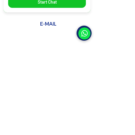
Start Chat
FABRICANTE DE MÁQUINAS SELADORAS
E-MAIL
Vendas:
vendas2@selaplast.com.br
vendas@selaplast.com.br
Compras / NFs
financeiro@selaplast.com.br
VENDAS
(11) 2674-4727 / (11) 2674-0890
MANUTENÇÃO / REPOSIÇÃO
(11) 2674-3116
/
(11) 95654-9024
Rua Tuiuti, 3041
Bairro Tatuapé, São Paulo - SP
CEP -
03307-005
, Brasil
Políticas de Privacidade e Termos de