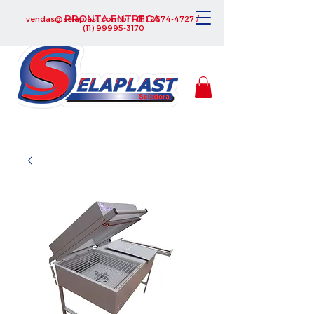
PRONTA ENTREGA
vendas@selaplast.com.br
-
(11) 2674-4727
/
(11) 99995-3170