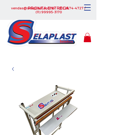
PRONTA ENTREGA
vendas@selaplast.com.br
-
(11) 2674-4727
/
(11) 99995-3170