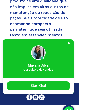
produto de alta qualidade que
não implica em altos custos de
manutenção ou reposição de
peças. Sua simplicidade de uso
e tamanho compacto
permitem que seja utilizada
tanto em estabelecimentos
comerciais quanto em
indústrias.
Ficha Técnica
Mayara Silva
Consultora de vendas
Modelo -
Seladora de
Pedal com
Temporizador 80 cm
Start Chat
SELAPLAST nas redes sociais:
Tensão - 110/220 V -
Chave seletora
Potência - 350W