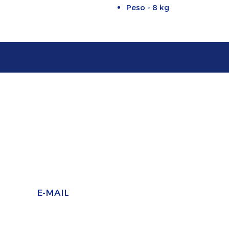
Peso - 8 kg
SELAPLAST SELADORA
FABRICANTE DE MÁQUINAS SELADORAS
E-MAIL
Vendas:
vendas2@selaplast.com.br