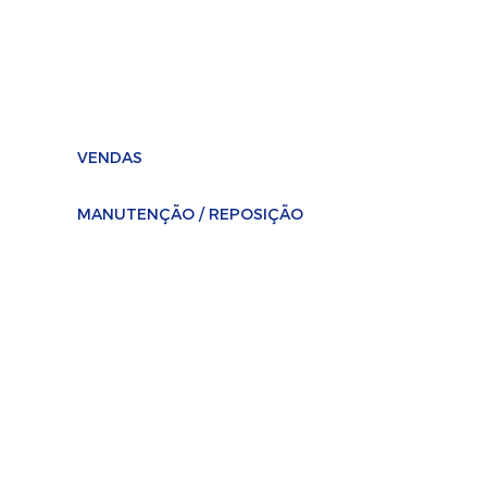
vendas@selaplast.com.br
Compras / NFs
financeiro@selaplast.com.br
VENDAS
(11) 2674-4727 / (11) 2674-0890
MANUTENÇÃO / REPOSIÇÃO
(11) 2674-3116
/
(11) 95654-9024
Rua Tuiuti, 3041
Bairro Tatuapé, São Paulo - SP
CEP - 03307-005, Brasil
Políticas de Privacidade e Termos de
Uso