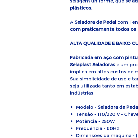
selagem uniforme, que
se ad
plásticos.
A
Seladora de Pedal
com Temp
com praticamente todos os ti
ALTA QUALIDADE E BAIXO 
Fabricada em aço com pintur
Selaplast Seladoras
é um prod
implica em altos custos de 
Sua simplicidade de uso e
seja utilizada tanto em est
indústrias.
Modelo -
Seladora de Ped
Tensão - 110/220 V - Chave
Potência - 250W
Frequência - 60Hz
Dimensões da máquina - (C