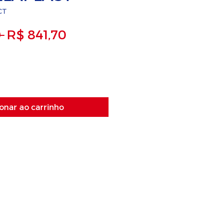
CT
Preço
Preço
 
R$ 841,70
normal
promocional
onar ao carrinho