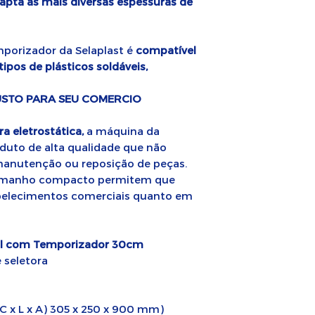
apta às mais diversas espessuras de
orizador da Selaplast é
compatível
pos de plásticos soldáveis,
CUSTO PARA SEU COMERCIO
a eletrostática,
a máquina da
uto de alta qualidade que não
manutenção ou reposição de peças.
 tamanho compacto permitem que
abelecimentos comerciais quanto em
al com Temporizador 30cm
 seletora
 x L x A) 305 x 250 x 900 mm)