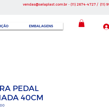
vendas@selaplast.com.br
- (11) 2674-4727 / (11) 
SIÇÃO
EMBALAGENS
RA PEDAL
HADA 40CM
400