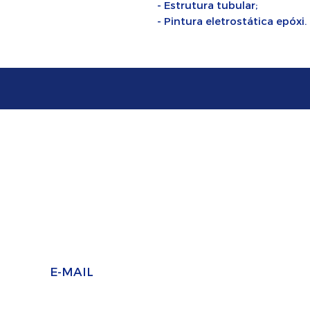
- Estrutura tubular;
- Pintura eletrostática epóxi.
SELAPLAST SELADORA
FABRICANTE DE MÁQUINAS SELADORAS
E-MAIL
Vendas: