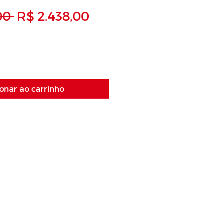
Preço normal
Preço promocional
00 
R$ 2.438,00
onar ao carrinho