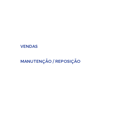
vendas2@selaplast.com.br
vendas@selaplast.com.br
Compras / NFs
financeiro@selaplast.com.br
VENDAS
(11) 2674-4727 / (11) 2674-0890
MANUTENÇÃO / REPOSIÇÃO
(11) 2674-3116
/
(11) 95654-9024
Rua Tuiuti, 3041
Bairro Tatuapé, São Paulo - SP
CEP - 03307-005, Brasil
Políticas de Privacidade e Termos de