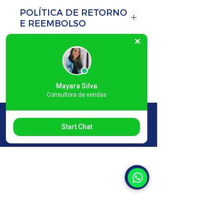
Uso: Comercial baixo
POLÍTICA DE RETORNO
Seladora de
E REEMBOLSO
aquecimento instantâneo
Política de Troca e
Estrutura em chapa
INFORMAÇÕES DE
Devolução
Pintura Epóxi cor Cinza
ENTREGA
COMO TROCAR UM
Sinaleiros indicando
Sou a política de frete.
PRODUTO?
tempo de solda e
Mayara Silva
Sou um ótimo lugar para
ATENÇÃO
- ANTES DA
Consultora de vendas
recebimento de energia
adicionar mais
COMPRA VERIFICAR SE O
Solda 40 cm - níquel
SELAPLAST nas redes sociais:
informações sobre seus
PRODUTO ATENDE SUA
cromo 2 mm baixo
Start Chat
métodos de frete,
DEMANDA DE
consumo ou fio de corte
embalagem e custo.
PRODUÇÃO TEMOS
de Níquel Cromo (solda e
Oferecer informações
SELADORAS PARA TODO
corte)
SELAPLAST SELADORA
claras sobre sua política
TIPO DE DEMANDAS DE
FABRICANTE DE MÁQUINAS SELADORAS
de frete é uma ótima
SELAGENS CONSULTAR O
maneira de estabelecer
VENDEDOR E TIRAR
E-MAIL
confiança com os clientes
DÚVIDAS