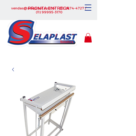
PRONTA ENTREGA
vendas@selaplast.com.br
-
(11) 2674-4727
/
(11) 99995-3170